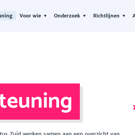
uning
Voor wie
Onderzoek
Richtlijnen
teuning
 Vitus Zuid werken samen aan een overzicht van