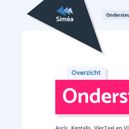
Onderste
Overzicht
Onders
Auris, Kentalis, VierTaal en