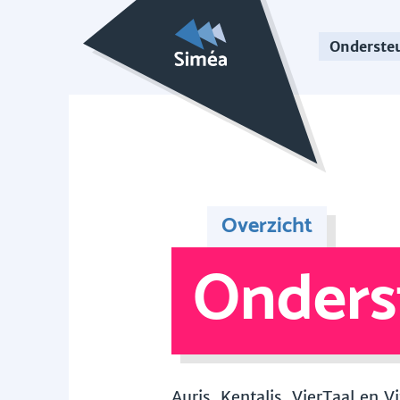
Onderste
Overzicht
Onders
Auris, Kentalis, VierTaal en