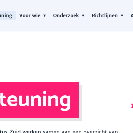
uning
Voor wie
Onderzoek
Richtlijnen
teuning
 Vitus Zuid werken samen aan een overzicht van