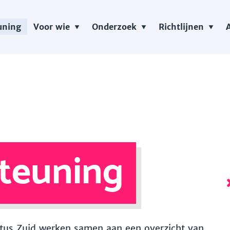
uning
Voor wie
Onderzoek
Richtlijnen
teuning
 Vitus Zuid werken samen aan een overzicht van