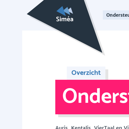
Onderste
Overzicht
Onders
Auris, Kentalis, VierTaal en