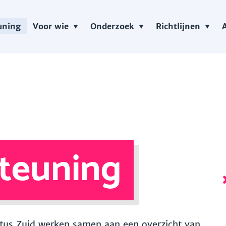
uning
Voor wie
Onderzoek
Richtlijnen
teuning
 Vitus Zuid werken samen aan een overzicht van