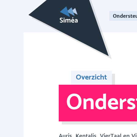
Onderste
Overzicht
Onders
Auris, Kentalis, VierTaal en