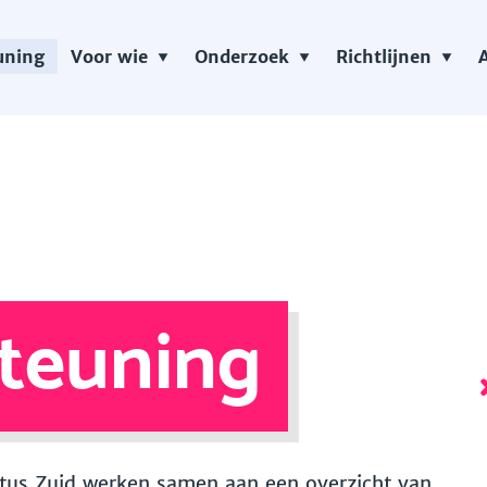
uning
Voor wie
Onderzoek
Richtlijnen
teuning
 Vitus Zuid werken samen aan een overzicht van