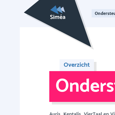
Onderste
Overzicht
Onders
Auris, Kentalis, VierTaal en