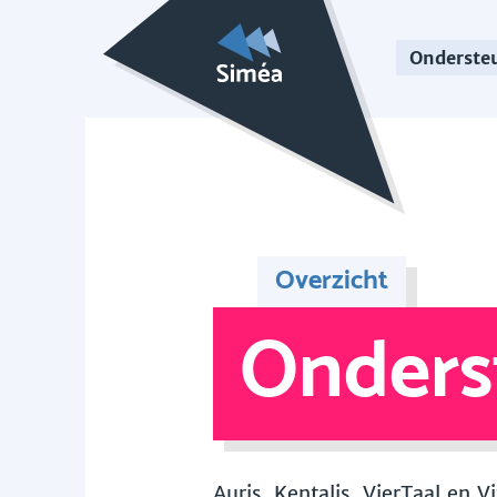
Onderste
Overzicht
Onders
Auris, Kentalis, VierTaal en