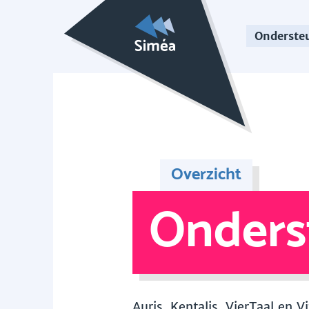
Onderste
Overzicht
Onders
Auris, Kentalis, VierTaal en