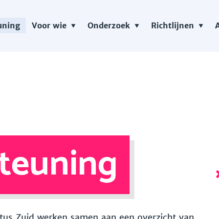
uning
Voor wie
Onderzoek
Richtlijnen
teuning
 Vitus Zuid werken samen aan een overzicht van