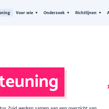
uning
Voor wie
Onderzoek
Richtlijnen
teuning
 Vitus Zuid werken samen aan een overzicht van