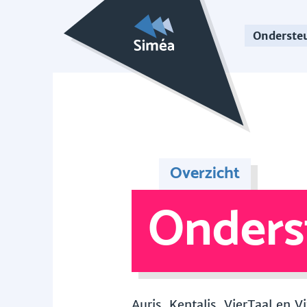
Onderste
Overzicht
Onders
Auris, Kentalis, VierTaal en