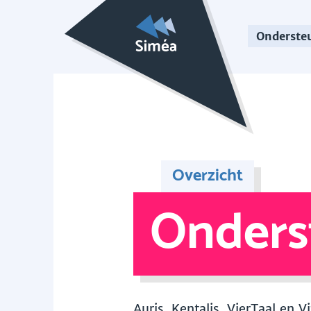
Onderste
Overzicht
Onders
Auris, Kentalis, VierTaal en