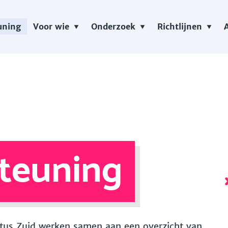
uning
Voor wie
Onderzoek
Richtlijnen
teuning
 Vitus Zuid werken samen aan een overzicht van