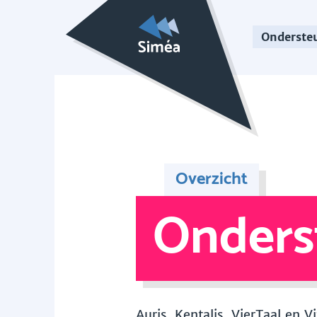
Onderste
Overzicht
Onders
Auris, Kentalis, VierTaal en