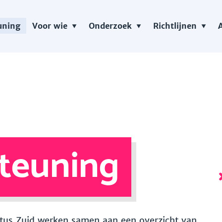
uning
Voor wie
Onderzoek
Richtlijnen
teuning
 Vitus Zuid werken samen aan een overzicht van