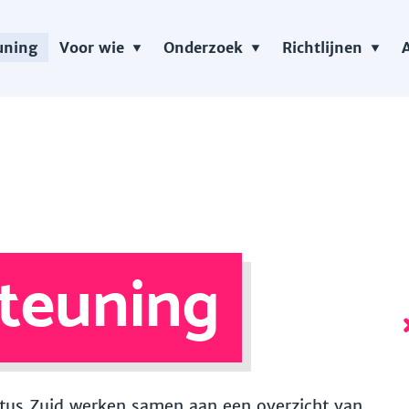
uning
Voor wie
Onderzoek
Richtlijnen
teuning
 Vitus Zuid werken samen aan een overzicht van