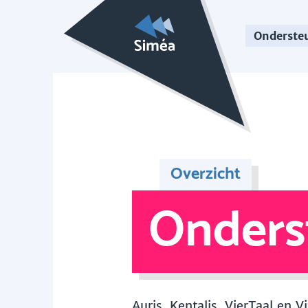
Onderste
Overzicht
Onders
Auris, Kentalis, VierTaal en