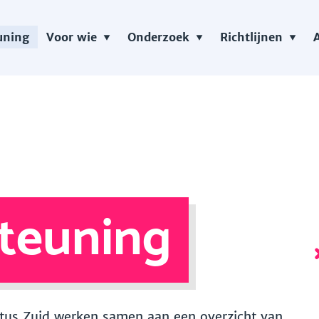
uning
Voor wie
Onderzoek
Richtlijnen
teuning
 Vitus Zuid werken samen aan een overzicht van