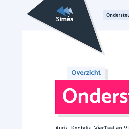
Onderste
Overzicht
Onders
Auris, Kentalis, VierTaal en