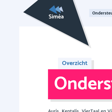
Onderste
Overzicht
Onders
Auris, Kentalis, VierTaal en