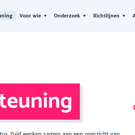
uning
Voor wie
Onderzoek
Richtlijnen
teuning
 Vitus Zuid werken samen aan een overzicht van