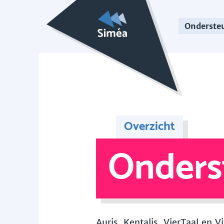
Onderste
Overzicht
Onders
Auris, Kentalis, VierTaal en