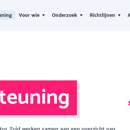
uning
Voor wie
Onderzoek
Richtlijnen
teuning
 Vitus Zuid werken samen aan een overzicht van