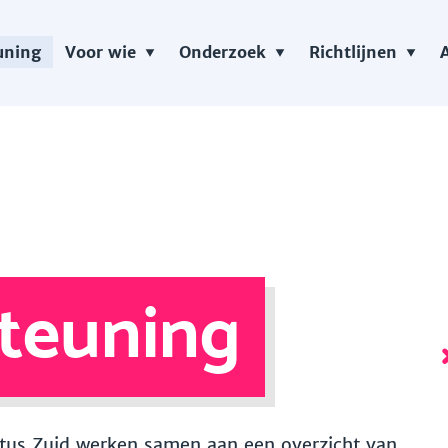
uning
Voor wie
Onderzoek
Richtlijnen
teuning
 Vitus Zuid werken samen aan een overzicht van