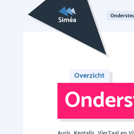
Onderste
Overzicht
Onders
Auris, Kentalis, VierTaal en