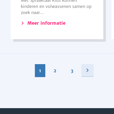
Met Spraaktaal Kids kunnen
kinderen en volwassenen samen op
zoek naar...
Meer informatie
1
2
3