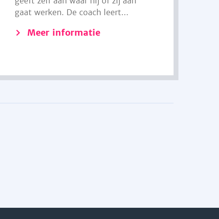
geeft zelf aan waar hij of zij aan
gaat werken. De coach leert...
Meer informatie