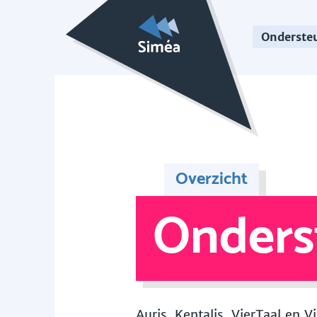
Onderste
Overzicht
Onders
Auris, Kentalis, VierTaal en