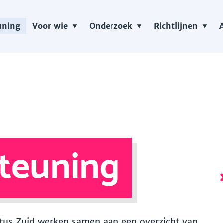
uning
Voor wie
Onderzoek
Richtlijnen
teuning
 Vitus Zuid werken samen aan een overzicht van