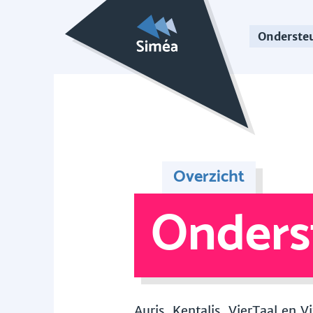
Onderste
Overzicht
Onders
Auris, Kentalis, VierTaal en