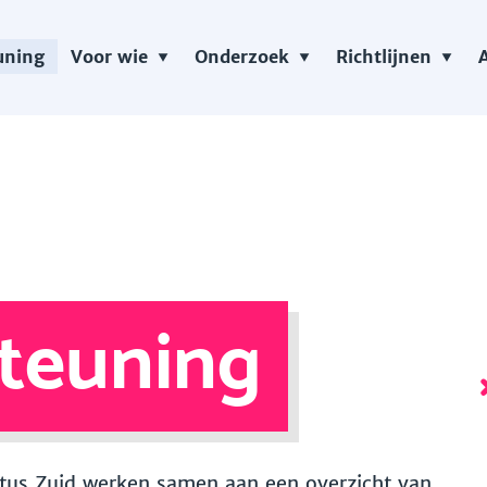
uning
Voor wie
Onderzoek
Richtlijnen
teuning
 Vitus Zuid werken samen aan een overzicht van