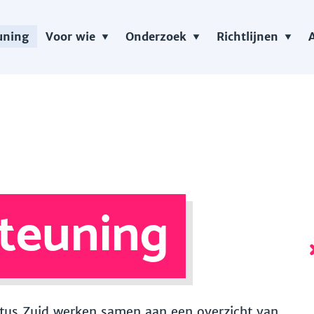
uning
Voor wie
Onderzoek
Richtlijnen
teuning
 Vitus Zuid werken samen aan een overzicht van