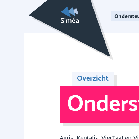
Onderste
Overzicht
Onders
Auris, Kentalis, VierTaal en