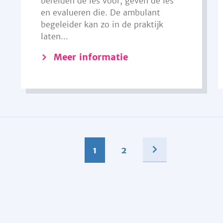
bereiden de les voor, geven de les
en evalueren die. De ambulant
begeleider kan zo in de praktijk
laten...
Meer informatie
1
2