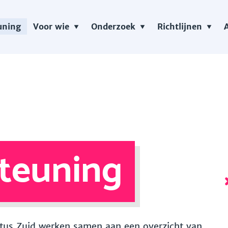
uning
Voor wie
Onderzoek
Richtlijnen
teuning
 Vitus Zuid werken samen aan een overzicht van