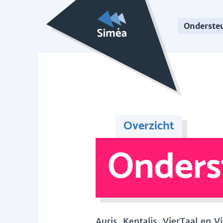
Onderste
Overzicht
Onders
Auris, Kentalis, VierTaal en