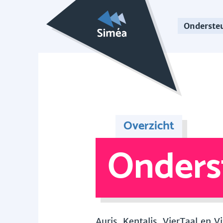
Onderste
Overzicht
Onders
Auris, Kentalis, VierTaal en