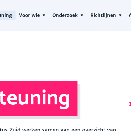
uning
Voor wie
Onderzoek
Richtlijnen
teuning
 Vitus Zuid werken samen aan een overzicht van