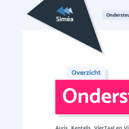
Onderste
Overzicht
Onders
Auris, Kentalis, VierTaal en