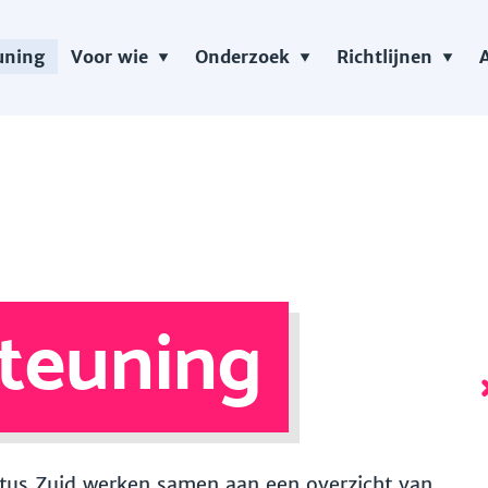
uning
Voor wie
Onderzoek
Richtlijnen
teuning
 Vitus Zuid werken samen aan een overzicht van