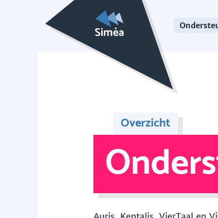
Onderste
Overzicht
Onders
Auris, Kentalis, VierTaal en