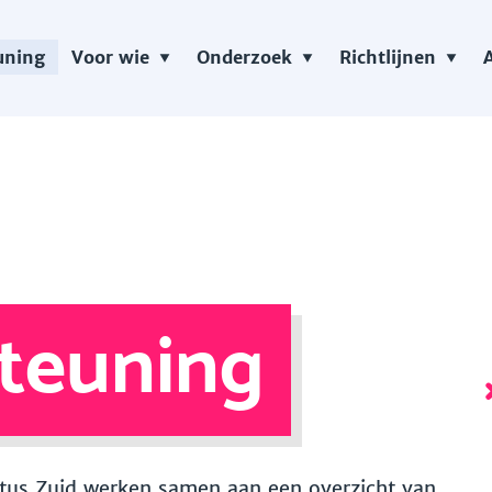
uning
Voor wie
Onderzoek
Richtlijnen
teuning
 Vitus Zuid werken samen aan een overzicht van