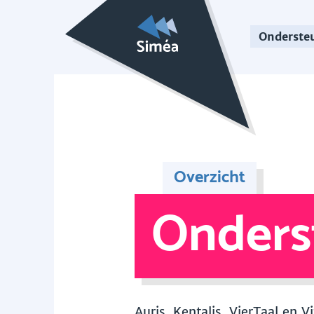
Onderste
Overzicht
Onders
Auris, Kentalis, VierTaal en