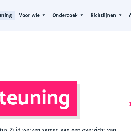
uning
Voor wie
Onderzoek
Richtlijnen
teuning
 Vitus Zuid werken samen aan een overzicht van