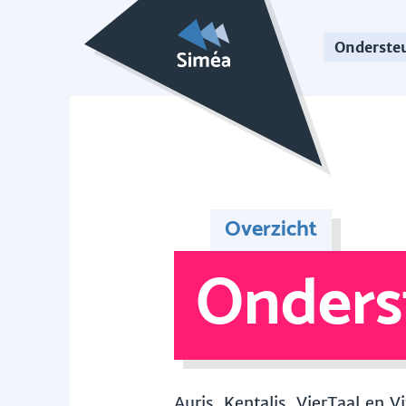
Onderste
Overzicht
Onders
Auris, Kentalis, VierTaal en