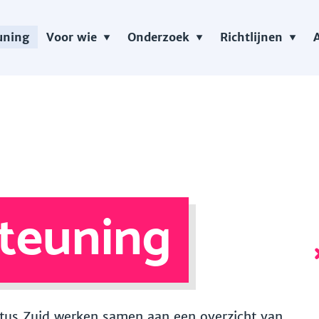
uning
Voor wie
Onderzoek
Richtlijnen
teuning
 Vitus Zuid werken samen aan een overzicht van