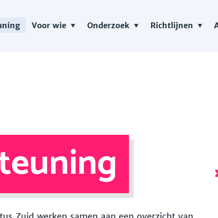
uning
Voor wie
Onderzoek
Richtlijnen
teuning
 Vitus Zuid werken samen aan een overzicht van