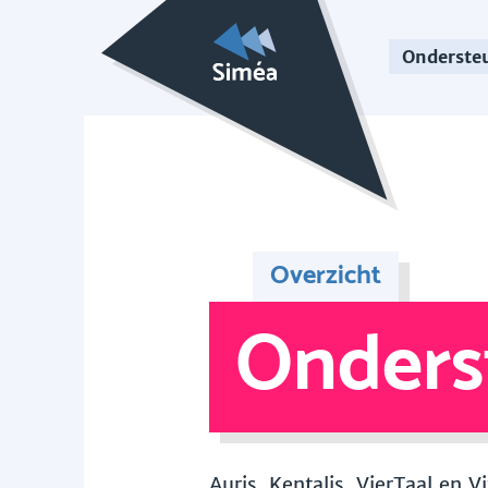
Onderste
Overzicht
Onders
Auris, Kentalis, VierTaal en