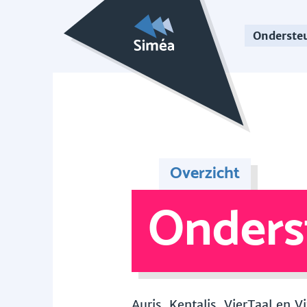
Onderste
Overzicht
Onders
Auris, Kentalis, VierTaal en