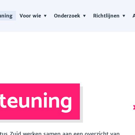
uning
Voor wie
Onderzoek
Richtlijnen
teuning
 Vitus Zuid werken samen aan een overzicht van