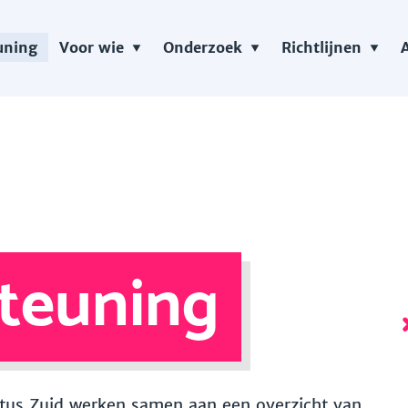
uning
Voor wie
Onderzoek
Richtlijnen
teuning
 Vitus Zuid werken samen aan een overzicht van