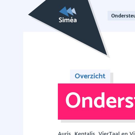
Onderste
Overzicht
Onders
Auris, Kentalis, VierTaal en