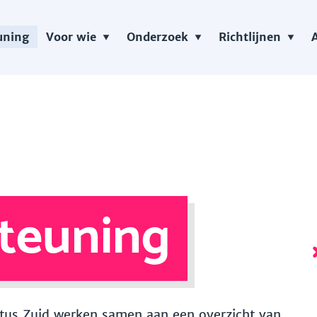
uning
Voor wie
Onderzoek
Richtlijnen
teuning
 Vitus Zuid werken samen aan een overzicht van