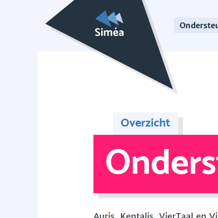
Onderste
Overzicht
Onders
Auris, Kentalis, VierTaal en