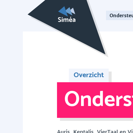
Onderste
Overzicht
Onders
Auris, Kentalis, VierTaal en