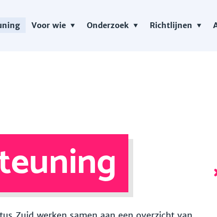
uning
Voor wie
Onderzoek
Richtlijnen
teuning
 Vitus Zuid werken samen aan een overzicht van