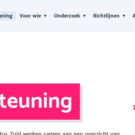
uning
Voor wie
Onderzoek
Richtlijnen
teuning
 Vitus Zuid werken samen aan een overzicht van