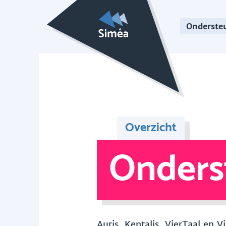
Onderste
Overzicht
Onders
Auris, Kentalis, VierTaal en