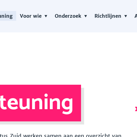
uning
Voor wie
Onderzoek
Richtlijnen
teuning
 Vitus Zuid werken samen aan een overzicht van