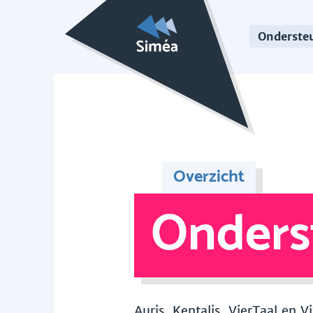
Onderste
Overzicht
Onders
Auris, Kentalis, VierTaal en