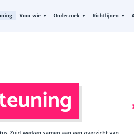
uning
Voor wie
Onderzoek
Richtlijnen
teuning
 Vitus Zuid werken samen aan een overzicht van