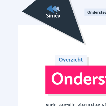
Onderste
Overzicht
Onders
Auris, Kentalis, VierTaal en