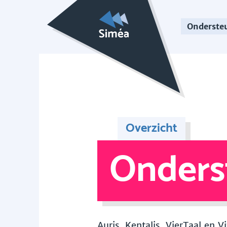
Onderste
Overzicht
Onders
Auris, Kentalis, VierTaal en