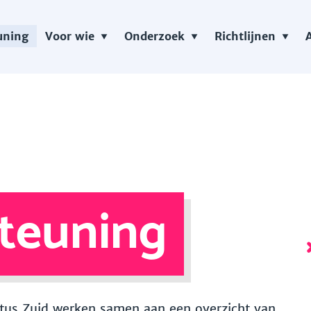
uning
Voor wie
Onderzoek
Richtlijnen
teuning
 Vitus Zuid werken samen aan een overzicht van