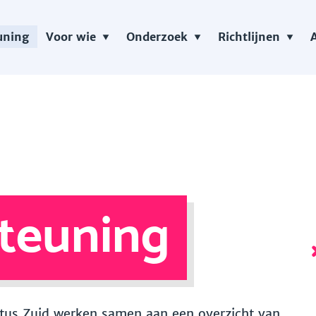
uning
Voor wie
Onderzoek
Richtlijnen
teuning
 Vitus Zuid werken samen aan een overzicht van