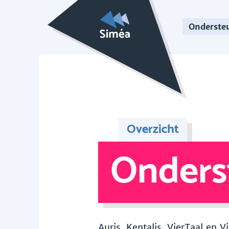
Onderste
Overzicht
Onders
Auris, Kentalis, VierTaal en