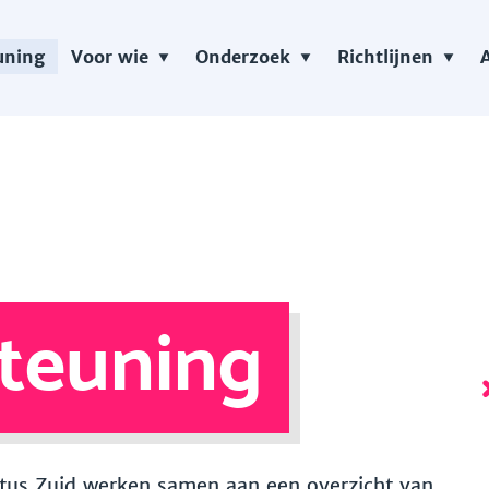
uning
Voor wie
Onderzoek
Richtlijnen
teuning
 Vitus Zuid werken samen aan een overzicht van