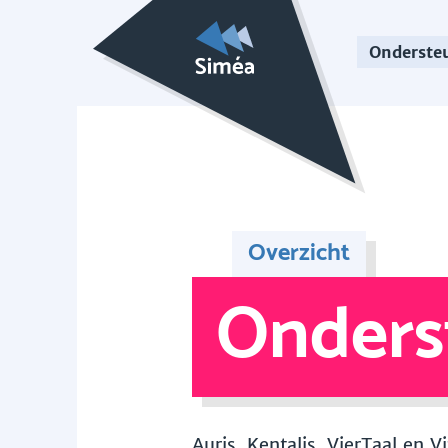
Onderste
Overzicht
Onders
Auris, Kentalis, VierTaal en