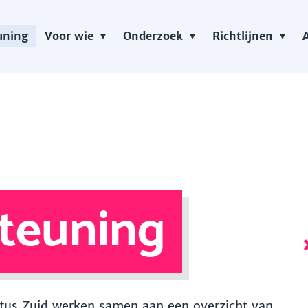
uning
Voor wie
Onderzoek
Richtlijnen
teuning
 Vitus Zuid werken samen aan een overzicht van