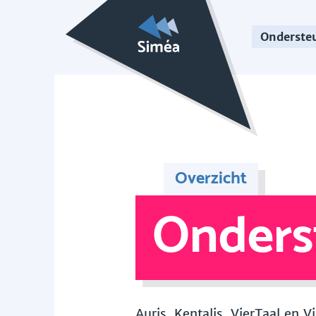
Onderste
Overzicht
Onders
Auris, Kentalis, VierTaal en