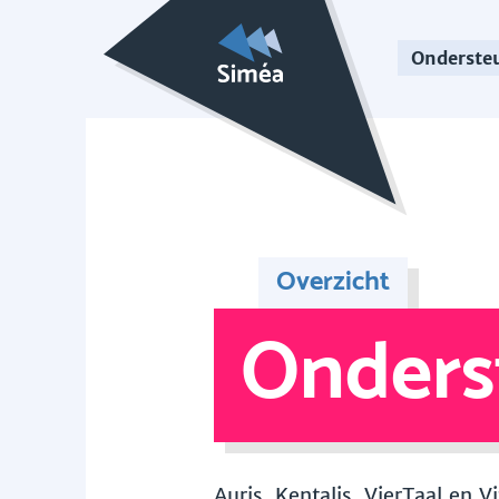
Onderste
Overzicht
Onders
Auris, Kentalis, VierTaal en