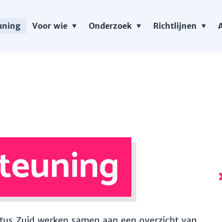
uning
Voor wie
Onderzoek
Richtlijnen
teuning
 Vitus Zuid werken samen aan een overzicht van