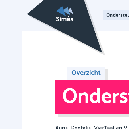
Onderste
Overzicht
Onders
Auris, Kentalis, VierTaal en