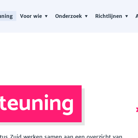
uning
Voor wie
Onderzoek
Richtlijnen
teuning
 Vitus Zuid werken samen aan een overzicht van