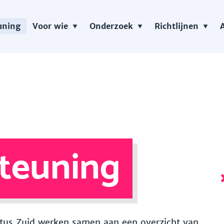
uning
Voor wie
Onderzoek
Richtlijnen
teuning
 Vitus Zuid werken samen aan een overzicht van