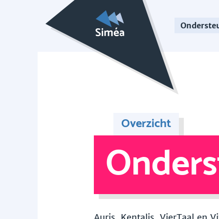
Onderste
Overzicht
Onders
Auris, Kentalis, VierTaal en