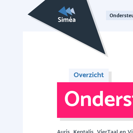
Onderste
Overzicht
Onders
Auris, Kentalis, VierTaal en