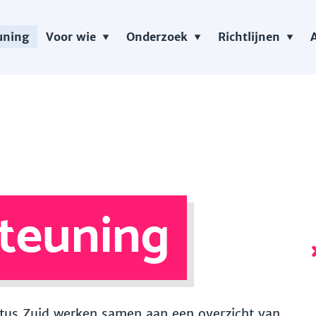
uning
Voor wie
Onderzoek
Richtlijnen
teuning
 Vitus Zuid werken samen aan een overzicht van