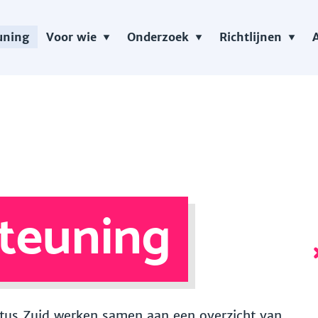
uning
Voor wie
Onderzoek
Richtlijnen
teuning
 Vitus Zuid werken samen aan een overzicht van