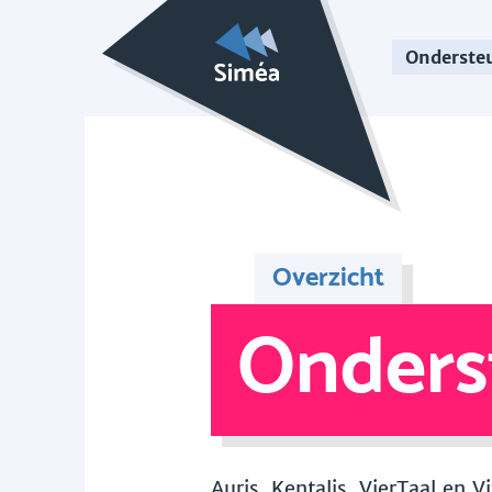
Onderste
Overzicht
Onders
Auris, Kentalis, VierTaal en