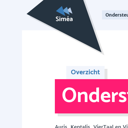
Onderste
Overzicht
Onders
Auris, Kentalis, VierTaal en