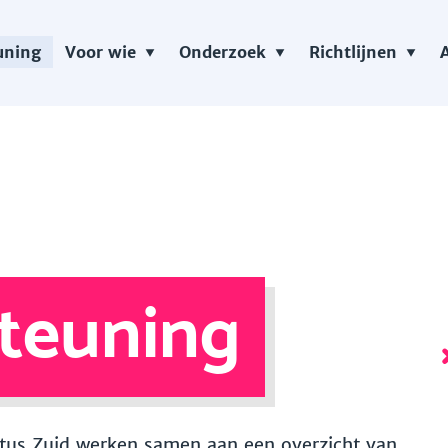
uning
Voor wie
Onderzoek
Richtlijnen
teuning
 Vitus Zuid werken samen aan een overzicht van