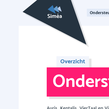
Onderste
Overzicht
Onders
Auris, Kentalis, VierTaal en