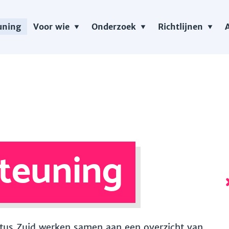
uning
Voor wie
Onderzoek
Richtlijnen
teuning
 Vitus Zuid werken samen aan een overzicht van