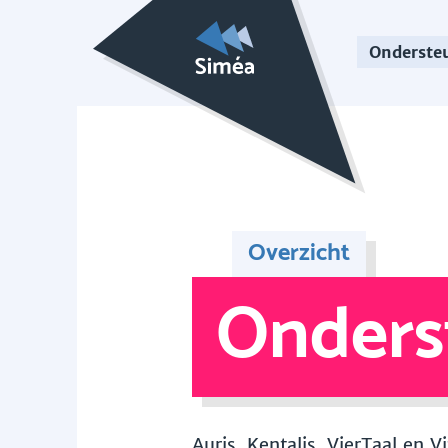
Onderste
Overzicht
Onders
Auris, Kentalis, VierTaal en