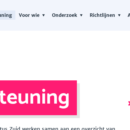
uning
Voor wie
Onderzoek
Richtlijnen
teuning
 Vitus Zuid werken samen aan een overzicht van