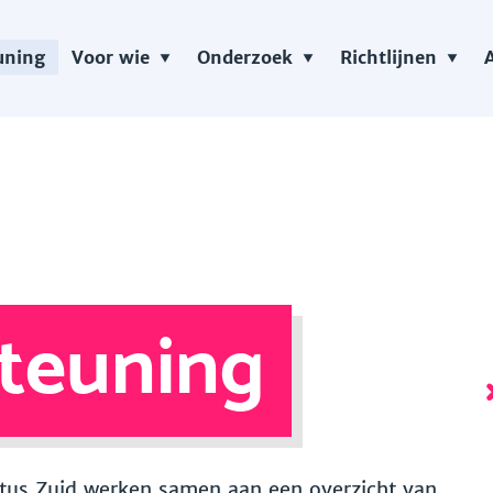
uning
Voor wie
Onderzoek
Richtlijnen
teuning
 Vitus Zuid werken samen aan een overzicht van