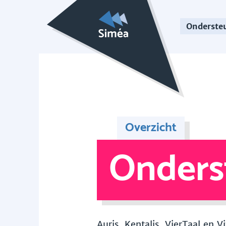
Onderste
Overzicht
Onders
Auris, Kentalis, VierTaal en