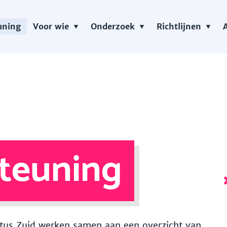
uning
Voor wie
Onderzoek
Richtlijnen
teuning
 Vitus Zuid werken samen aan een overzicht van