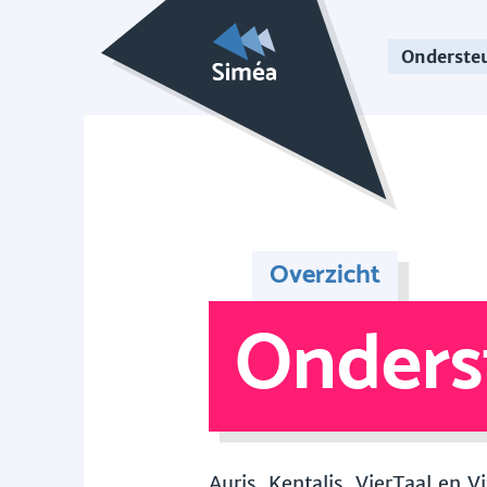
Onderste
Overzicht
Onders
Auris, Kentalis, VierTaal en