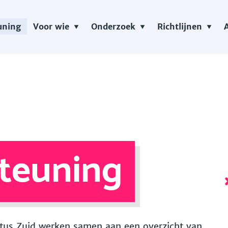
uning
Voor wie
Onderzoek
Richtlijnen
teuning
 Vitus Zuid werken samen aan een overzicht van