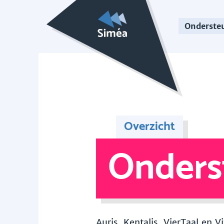
Onderste
Overzicht
Onders
Auris, Kentalis, VierTaal en