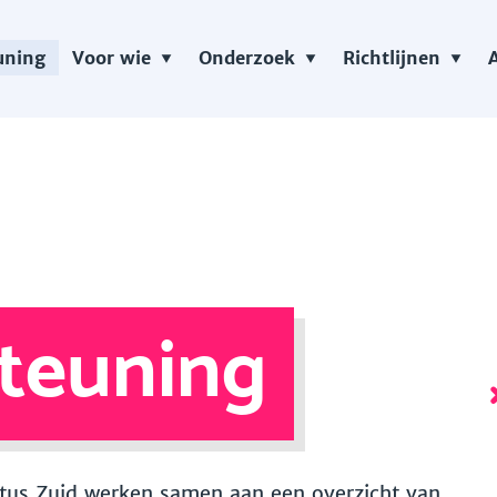
uning
Voor wie
Onderzoek
Richtlijnen
teuning
 Vitus Zuid werken samen aan een overzicht van