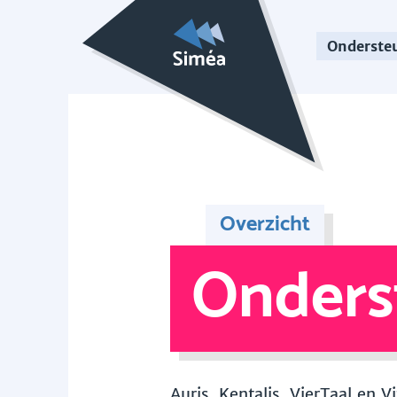
Onderste
Overzicht
Onders
Auris, Kentalis, VierTaal en