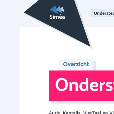
Onderste
Overzicht
Onders
Auris, Kentalis, VierTaal en