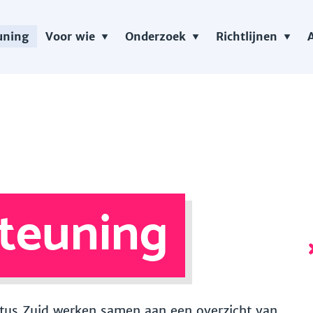
uning
Voor wie
Onderzoek
Richtlijnen
teuning
 Vitus Zuid werken samen aan een overzicht van