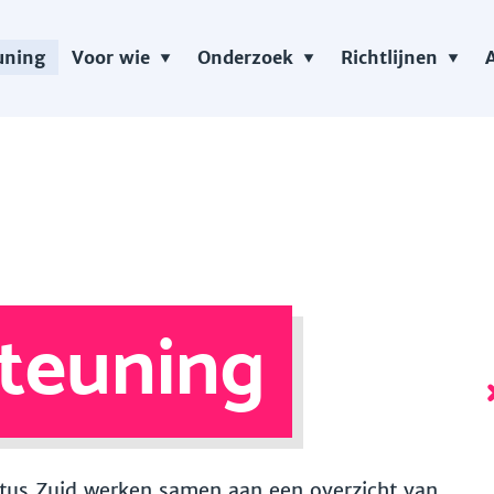
uning
Voor wie
Onderzoek
Richtlijnen
teuning
 Vitus Zuid werken samen aan een overzicht van