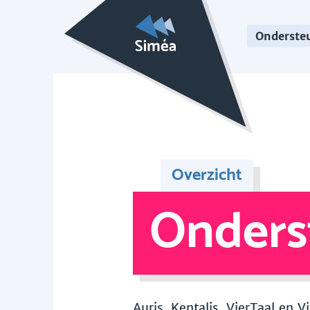
Onderste
Overzicht
Onders
Auris, Kentalis, VierTaal en